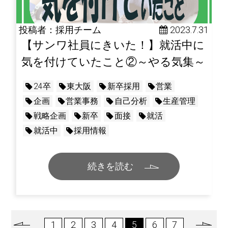
投稿者：採用チーム
 2023.7.31
【サンワ社員にきいた！】就活中に
気を付けていたこと②～やる気集～
24卒
東大阪
新卒採用
営業
企画
営業事務
自己分析
生産管理
戦略企画
新卒
面接
就活
就活中
採用情報
続きを読む
1
2
3
4
5
6
7