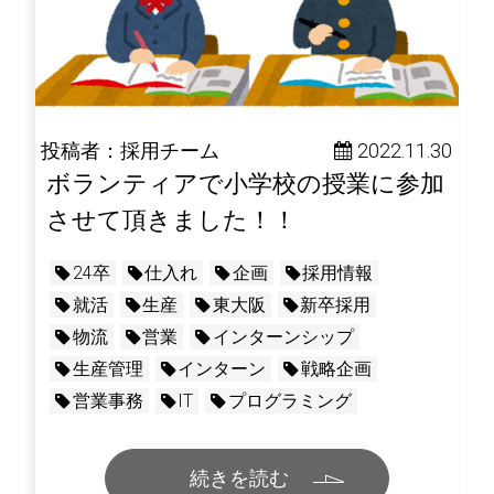
投稿者：採用チーム
 2022.11.30
ボランティアで小学校の授業に参加
させて頂きました！！
24卒
仕入れ
企画
採用情報
就活
生産
東大阪
新卒採用
物流
営業
インターンシップ
生産管理
インターン
戦略企画
営業事務
IT
プログラミング
続きを読む