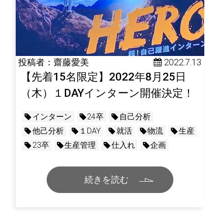
投稿者：齋藤愛美
 2022.7.13
【先着15名限定】2022年8月25日
（木）１DAYインターン開催決定！
インターン
24卒
自己分析
他己分析
１DAY
就活
物流
生産
23卒
生産管理
仕入れ
企画
続きを読む