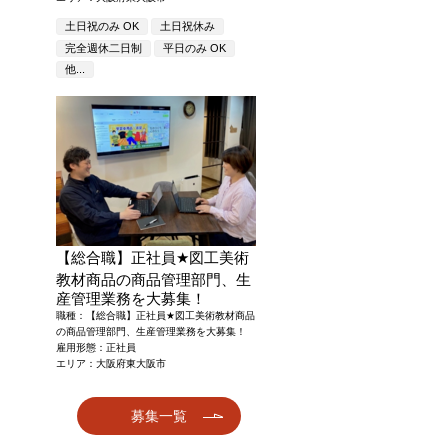
土日祝のみ OK
土日祝休み
完全週休二日制
平日のみ OK
他...
【総合職】正社員
★
図工美術
教材商品の商品管理部門、生
産管理業務を大募集！
職種：【総合職】正社員
★
図工美術教材商品
の商品管理部門、生産管理業務を大募集！
雇用形態：正社員
エリア：大阪府東大阪市
募集一覧