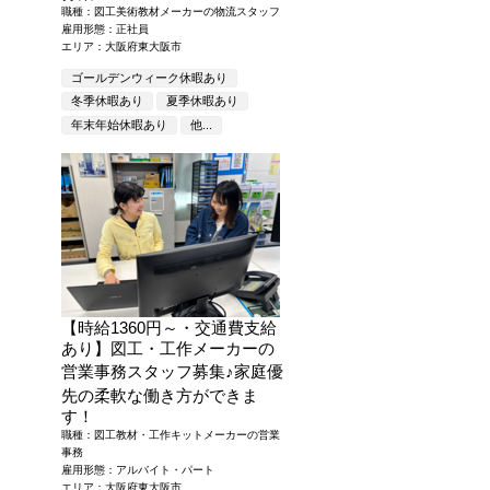
職種：図工美術教材メーカーの物流スタッフ
雇用形態：正社員
エリア：大阪府東大阪市
ゴールデンウィーク休暇あり
冬季休暇あり
夏季休暇あり
年末年始休暇あり
他...
【時給1360円～・交通費支給
あり】図工・工作メーカーの
営業事務スタッフ募集
♪
家庭優
先の柔軟な働き方ができま
す！
職種：図工教材・工作キットメーカーの営業
事務
雇用形態：アルバイト・パート
エリア：大阪府東大阪市