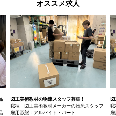
オススメ求人
品
図工美術教材の物流スタッフ募集！
図
職種：図工美術教材メーカーの物流スタッフ
職
品
雇用形態：アルバイト・パート
雇